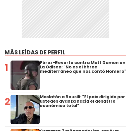
MÁS LEÍDAS DE PERFIL
Pérez-Reverte contra Matt Damon en
1
La Odisea: "No es el héroe
mediterráneo que nos contó Homero"
Maslatón a Bausili: "El país dirigido por
2
ustedes avanza hacia el desastre
económico total"
Cerraron 3 mil panaderías, cayó un