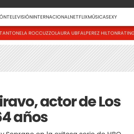
ÓN
TELEVISIÓN
INTERNACIONAL
NETFLIX
MÚSICA
SEXY
T
ANTONELA ROCCUZZO
LAURA UBFAL
PEREZ HILTON
RATIN
ravo, actor de Los
64 años