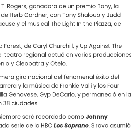
. T. Rogers, ganadora de un premio Tony, la
 de Herb Gardner, con Tony Shaloub y Judd
cuse y el musical The Light In the Piazza, de
orest, de Caryl Churchill, y Up Against The
el teatro regional actuó en varias produccione
io y Cleopatra y Otelo.
imera gira nacional del fenomenal éxito del
rera y la música de Frankie Valli y los Four
milia Genovese, Gyp DeCarlo, y permaneció en l
 38 ciudades.
o siempre será recordado como
Johnny
ada serie de la HBO
Los Soprano
. Siravo asumió