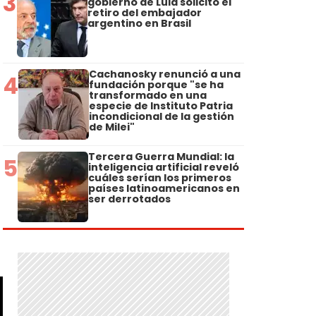
3
gobierno de Lula solicitó el
retiro del embajador
argentino en Brasil
Cachanosky renunció a una
4
fundación porque "se ha
transformado en una
especie de Instituto Patria
incondicional de la gestión
de Milei"
Tercera Guerra Mundial: la
5
inteligencia artificial reveló
cuáles serían los primeros
países latinoamericanos en
ser derrotados