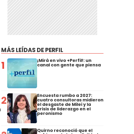
MÁS LEÍDAS DE PERFIL
¡Mirá en vivo +Perfil!: un
1
canal con gente que piensa
Encuesta rumbo a 2027:
2
cuatro consultoras midieron
el desgaste de Milei y la
n
crisis de liderazgo en el
peronismo
Quirno reconoció que el