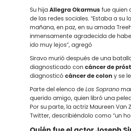
Su hija
Allegra Okarmus
fue quien a
de las redes sociales. “Estaba a su 
mañana, en paz, en su amada Treeho
inmensamente agradecida de haberlo
ido muy lejos”, agregó
Siravo murió después de una batalla
diagnosticado con
cáncer de prós
diagnosticó
cáncer de colon
y se l
Parte del elenco de
Los Soprano
mani
querido amigo, quien libró una pelea 
Por su parte, la actriz Maureen Van 
Twitter, describiéndolo como “un h
Quién fue el actor Joseph S