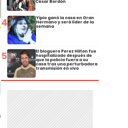
César Bordón
Yipio ganó la casa en Gran
4
Hermano y será líder de la
semana
El bloguero Perez Hilton fue
5
hospitalizado después de
que la policía fuera a su
casa tras una perturbadora
transmisión en vivo
s