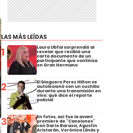
LAS MÁS LEÍDAS
Laura Ubfal sorprendió al
1
revelar que recibió una
carta documento de un
participante que continúa
en Gran Hermano
El bloguero Perez Hilton se
2
autolesionó con un cuchillo
durante una transmisión en
vivo: qué dice el reporte
policial
En fotos, así fue la avant
3
premiere de "Canelones"
con Darío Barassi, Agustín
Aristarán, Verónica Llinás y