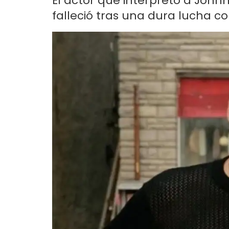
El actor que interpretó a John
falleció tras una dura lucha c