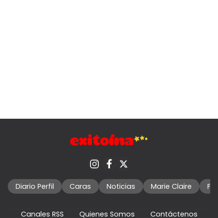
Diario Perfil
Caras
Noticias
Marie Claire
Fo
Canales RSS
Quienes Somos
Contáctenos