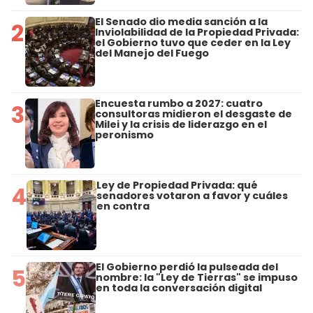
El Senado dio media sanción a la
2
Inviolabilidad de la Propiedad Privada:
el Gobierno tuvo que ceder en la Ley
del Manejo del Fuego
Encuesta rumbo a 2027: cuatro
3
consultoras midieron el desgaste de
Milei y la crisis de liderazgo en el
peronismo
Ley de Propiedad Privada: qué
4
senadores votaron a favor y cuáles
en contra
El Gobierno perdió la pulseada del
5
nombre: la "Ley de Tierras" se impuso
en toda la conversación digital