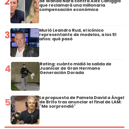
2
de Wanda Nara contra Alex Caniggia
que reclamará una millonaria
compensación económica
Murió Leandro Rud, el icónico
3
representante de modelos, a los 51
años: qué pasó
Rating: cuánto midió la salida de
4
Juanicar de Gran Hermano
Generación Dorada
La propuesta de Pamela David a Ángel
5
de Brito tras anunciar el final de LAM:
"Me sorprendió"