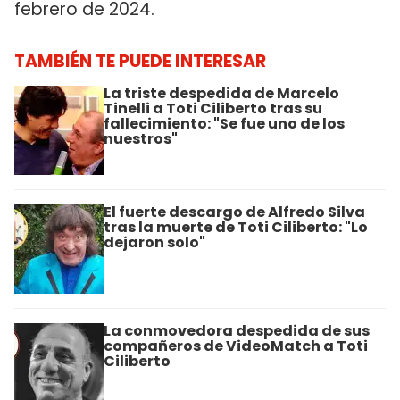
febrero de 2024.
TAMBIÉN TE PUEDE INTERESAR
La triste despedida de Marcelo
Tinelli a Toti Ciliberto tras su
fallecimiento: "Se fue uno de los
nuestros"
El fuerte descargo de Alfredo Silva
tras la muerte de Toti Ciliberto: "Lo
dejaron solo"
La conmovedora despedida de sus
compañeros de VideoMatch a Toti
Ciliberto