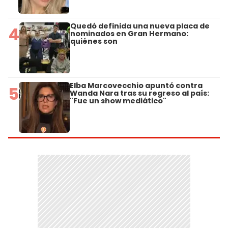
Quedó definida una nueva placa de
4
nominados en Gran Hermano:
quiénes son
Elba Marcovecchio apuntó contra
5
Wanda Nara tras su regreso al país:
"Fue un show mediático"