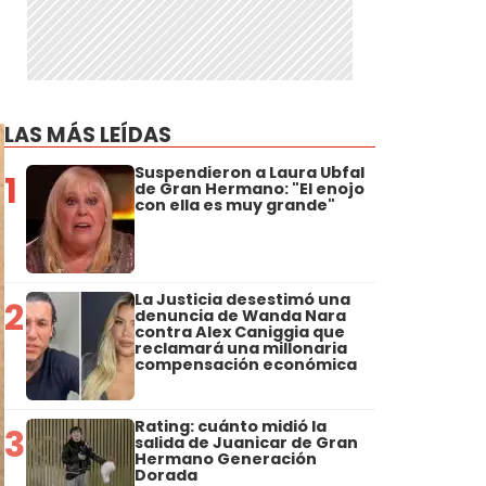
LAS MÁS LEÍDAS
Suspendieron a Laura Ubfal
1
de Gran Hermano: "El enojo
con ella es muy grande"
La Justicia desestimó una
2
denuncia de Wanda Nara
contra Alex Caniggia que
reclamará una millonaria
compensación económica
Rating: cuánto midió la
3
salida de Juanicar de Gran
Hermano Generación
Dorada