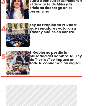
3
cuatro consultoras midieron
el desgaste de Milei y la
crisis de liderazgo en el
peronismo
Ley de Propiedad Privada:
4
qué senadores votaron a
favor y cuáles en contra
El Gobierno perdió la
5
pulseada del nombre: la "Ley
de Tierras" se impuso en
toda la conversación digital