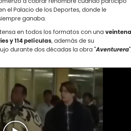
menzó a cobrar renombre cuando participó
n el Palacio de los Deportes, donde le
siempre ganaba.
xtensa en todos los formatos con una
veinten
es y 114 películas
, además de su
dujo durante dos décadas la obra "
Aventurera
"