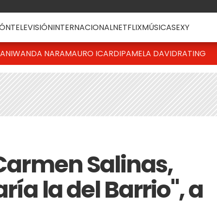
ÓN
TELEVISIÓN
INTERNACIONAL
NETFLIX
MÚSICA
SEXY
IANI
WANDA NARA
MAURO ICARDI
PAMELA DAVID
RATING
 Carmen Salinas,
ía la del Barrio", a