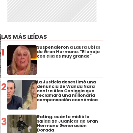
LAS MÁS LEÍDAS
Suspendieron a Laura Ubfal
1
de Gran Hermano: "El enojo
con ella es muy grande"
La Justicia desestimó una
2
denuncia de Wanda Nara
contra Alex Caniggia que
reclamará una millonaria
compensación económica
Rating: cuánto midió la
3
salida de Juanicar de Gran
Hermano Generación
Dorada