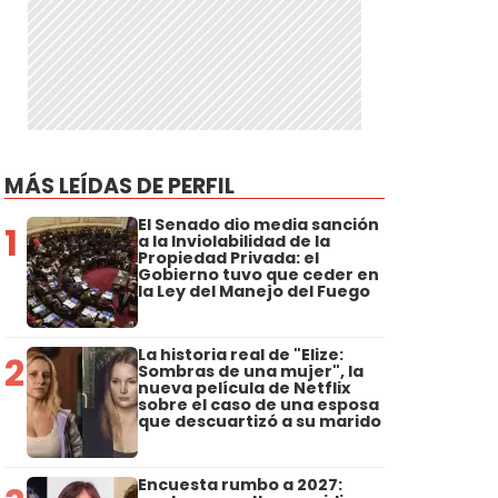
MÁS LEÍDAS DE PERFIL
El Senado dio media sanción
1
a la Inviolabilidad de la
Propiedad Privada: el
Gobierno tuvo que ceder en
la Ley del Manejo del Fuego
La historia real de "Elize:
2
Sombras de una mujer", la
nueva película de Netflix
sobre el caso de una esposa
que descuartizó a su marido
Encuesta rumbo a 2027: