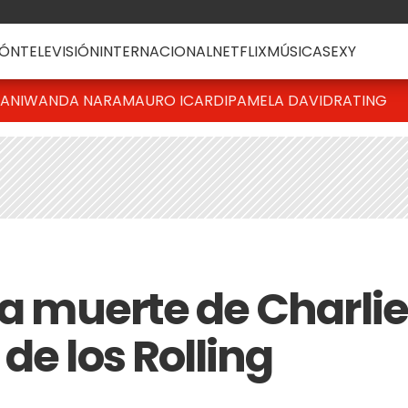
ÓN
TELEVISIÓN
INTERNACIONAL
NETFLIX
MÚSICA
SEXY
IANI
WANDA NARA
MAURO ICARDI
PAMELA DAVID
RATING
la muerte de Charlie
de los Rolling