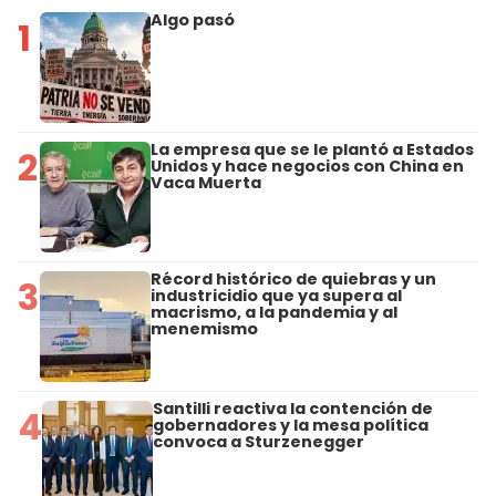
Algo pasó
1
La empresa que se le plantó a Estados
2
Unidos y hace negocios con China en
Vaca Muerta
Récord histórico de quiebras y un
3
industricidio que ya supera al
macrismo, a la pandemia y al
menemismo
Santilli reactiva la contención de
4
gobernadores y la mesa política
convoca a Sturzenegger