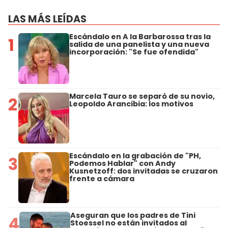
LAS MÁS LEÍDAS
Escándalo en A la Barbarossa tras la
1
salida de una panelista y una nueva
incorporación: "Se fue ofendida"
Marcela Tauro se separó de su novio,
2
Leopoldo Arancibia: los motivos
Escándalo en la grabación de "PH,
3
Podemos Hablar" con Andy
Kusnetzoff: dos invitadas se cruzaron
frente a cámara
Aseguran que los padres de Tini
4
Stoessel no están invitados al