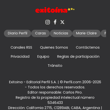
Diario Perfil
Caras
Noticias
Marie Claire
Fo
Canales RSS
Quienes Somos
Contáctenos
Privacidad
Equipo
Reglas de participación
Tránsito
Exitoina - Editorial Perfil S.A.
| © Perfil.com 2006-2026
- Todos los derechos reservados.
Editor responsable: Carlos Piro.
Registro de la propiedad intelectual número
5346433
Dirección:
California 2715
,
C1289ABI
,
CABA, Argentina
|