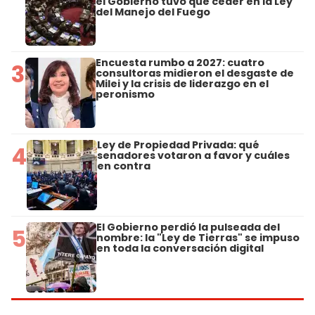
el Gobierno tuvo que ceder en la Ley
del Manejo del Fuego
Encuesta rumbo a 2027: cuatro
3
consultoras midieron el desgaste de
Milei y la crisis de liderazgo en el
peronismo
Ley de Propiedad Privada: qué
4
senadores votaron a favor y cuáles
en contra
El Gobierno perdió la pulseada del
5
nombre: la "Ley de Tierras" se impuso
en toda la conversación digital