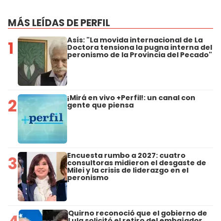
MÁS LEÍDAS DE PERFIL
Asís: "La movida internacional de La
1
Doctora tensiona la pugna interna del
peronismo de la Provincia del Pecado"
¡Mirá en vivo +Perfil!: un canal con
2
gente que piensa
Encuesta rumbo a 2027: cuatro
3
consultoras midieron el desgaste de
Milei y la crisis de liderazgo en el
peronismo
Quirno reconoció que el gobierno de
Lula solicitó el retiro del embajador