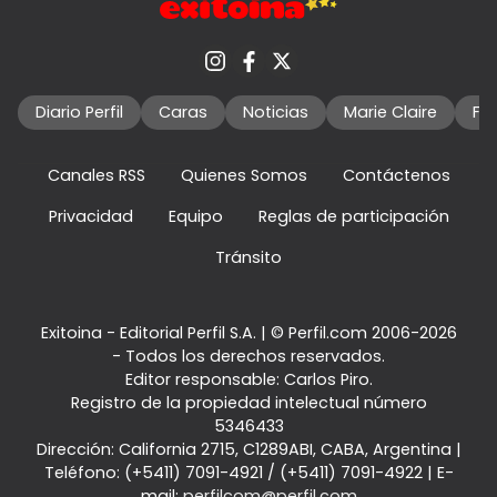
Diario Perfil
Caras
Noticias
Marie Claire
Fo
Canales RSS
Quienes Somos
Contáctenos
Privacidad
Equipo
Reglas de participación
Tránsito
Exitoina - Editorial Perfil S.A.
| © Perfil.com 2006-2026
- Todos los derechos reservados.
Editor responsable: Carlos Piro.
Registro de la propiedad intelectual número
5346433
Dirección:
California 2715
,
C1289ABI
,
CABA, Argentina
|
Teléfono:
(+5411) 7091-4921
/
(+5411) 7091-4922
| E-
mail:
perfilcom@perfil.com