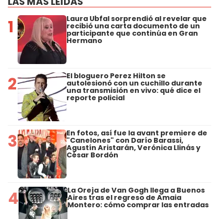
LAS MÁS LEÍDAS
Laura Ubfal sorprendió al revelar que
1
recibió una carta documento de un
participante que continúa en Gran
Hermano
El bloguero Perez Hilton se
2
autolesionó con un cuchillo durante
una transmisión en vivo: qué dice el
reporte policial
En fotos, así fue la avant premiere de
3
"Canelones" con Darío Barassi,
Agustín Aristarán, Verónica Llinás y
César Bordón
La Oreja de Van Gogh llega a Buenos
4
Aires tras el regreso de Amaia
Montero: cómo comprar las entradas