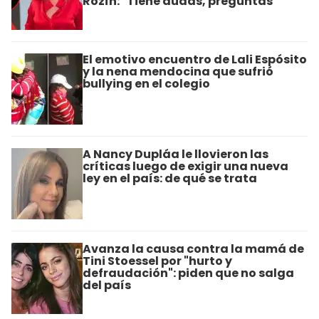
Rozín: "Tiene dudas, preguntas"
El emotivo encuentro de Lali Espósito
y la nena mendocina que sufrió
bullying en el colegio
A Nancy Dupláa le llovieron las
críticas luego de exigir una nueva
ley en el país: de qué se trata
Avanza la causa contra la mamá de
Tini Stoessel por "hurto y
defraudación": piden que no salga
del país