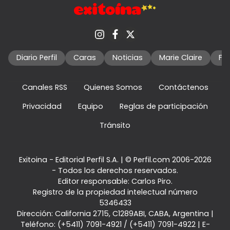
Diario Perfil
Caras
Noticias
Marie Claire
Fo
Canales RSS
Quienes Somos
Contáctenos
Privacidad
Equipo
Reglas de participación
Tránsito
Exitoina - Editorial Perfil S.A.
| © Perfil.com 2006-2026
- Todos los derechos reservados.
Editor responsable: Carlos Piro.
Registro de la propiedad intelectual número
5346433
Dirección:
California 2715
,
C1289ABI
,
CABA, Argentina
|
Teléfono:
(+5411) 7091-4921
/
(+5411) 7091-4922
| E-