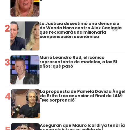
La Justicia desestimó una denuncia
2
de Wanda Nara contra Alex Caniggia
que reclamará una millonaria
compensación económica
Murió Leandro Rud, el icónico
3
representante de modelos, a los 51
años: qué pasó
La propuesta de Pamela David a Ángel
4
de Brito tras anunciar el final de LAM:
"Me sorprendió"
Aseguran que Mauro Icardi ya tendría
nuevo club tras su salida del