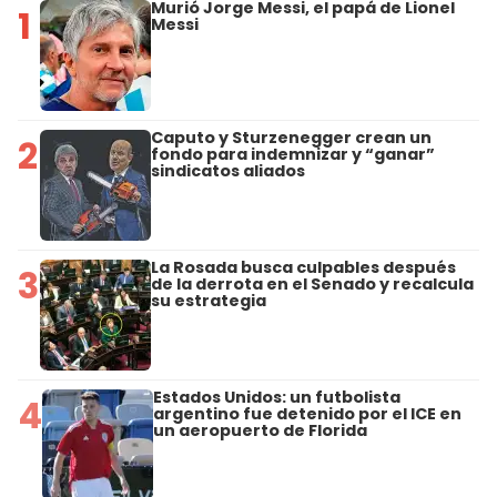
Murió Jorge Messi, el papá de Lionel
1
Messi
Caputo y Sturzenegger crean un
2
fondo para indemnizar y “ganar”
sindicatos aliados
La Rosada busca culpables después
3
de la derrota en el Senado y recalcula
su estrategia
Estados Unidos: un futbolista
4
argentino fue detenido por el ICE en
un aeropuerto de Florida