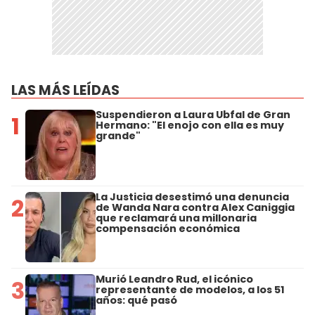
LAS MÁS LEÍDAS
Suspendieron a Laura Ubfal de Gran
1
Hermano: "El enojo con ella es muy
grande"
La Justicia desestimó una denuncia
2
de Wanda Nara contra Alex Caniggia
que reclamará una millonaria
compensación económica
Murió Leandro Rud, el icónico
3
representante de modelos, a los 51
años: qué pasó