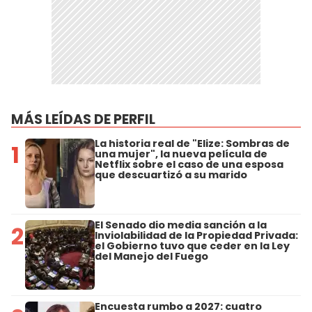
MÁS LEÍDAS DE PERFIL
La historia real de "Elize: Sombras de
1
una mujer", la nueva película de
Netflix sobre el caso de una esposa
que descuartizó a su marido
El Senado dio media sanción a la
2
Inviolabilidad de la Propiedad Privada:
el Gobierno tuvo que ceder en la Ley
del Manejo del Fuego
Encuesta rumbo a 2027: cuatro