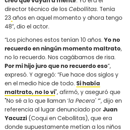
creo que vayan a mentir
. Yo era el
director técnico de los
Cebollitas
. Tenía
23
años en aquel momento y ahora tengo
48”, dio el actor.
“Los pichones estos tenían 10 años.
Yo no
recuerdo en ningún momento maltrato
,
no lo recuerdo. Nos cagábamos de risa.
Por mi hijo juro que no recuerdo eso
”,
expresó. Y agregó: “Fue hace dos siglos y
en el medio hice de todo.
Si había
maltrato, no lo vi
", afirmó, y aseguró que
"No sé a lo que llaman ‘
la Pecera' ’
”, dijo en
referencia al lugar denunciado por
Juan
Yacuzzi
(Coqui en Cebollitas), que era
donde supuestamente metían a los niños