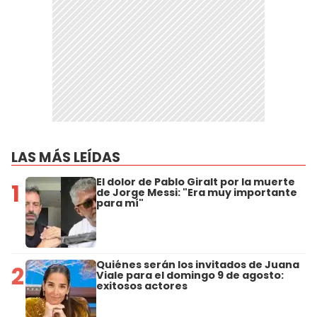
LAS MÁS LEÍDAS
El dolor de Pablo Giralt por la muerte
1
de Jorge Messi: "Era muy importante
para mí"
Quiénes serán los invitados de Juana
2
Viale para el domingo 9 de agosto:
exitosos actores