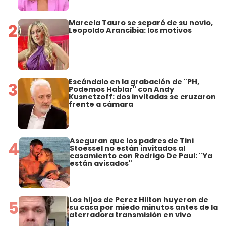
Marcela Tauro se separó de su novio,
2
Leopoldo Arancibia: los motivos
Escándalo en la grabación de "PH,
3
Podemos Hablar" con Andy
Kusnetzoff: dos invitadas se cruzaron
frente a cámara
Aseguran que los padres de Tini
4
Stoessel no están invitados al
casamiento con Rodrigo De Paul: "Ya
están avisados"
Los hijos de Perez Hilton huyeron de
5
su casa por miedo minutos antes de la
aterradora transmisión en vivo