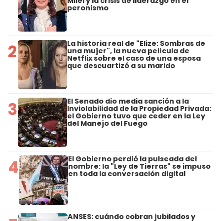
Milei y la crisis de liderazgo en el
peronismo
La historia real de "Elize: Sombras de
2
una mujer", la nueva película de
Netflix sobre el caso de una esposa
que descuartizó a su marido
El Senado dio media sanción a la
3
Inviolabilidad de la Propiedad Privada:
el Gobierno tuvo que ceder en la Ley
del Manejo del Fuego
El Gobierno perdió la pulseada del
4
nombre: la "Ley de Tierras" se impuso
en toda la conversación digital
ANSES: cuándo cobran jubilados y