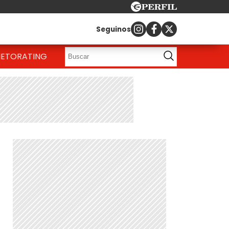
Seguinos
IETO
RATING