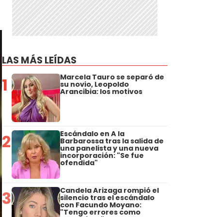
LAS MÁS LEÍDAS
Marcela Tauro se separó de
1
su novio, Leopoldo
Arancibia: los motivos
Escándalo en A la
2
Barbarossa tras la salida de
una panelista y una nueva
incorporación: "Se fue
ofendida"
Candela Arizaga rompió el
3
silencio tras el escándalo
con Facundo Moyano:
"Tengo errores como