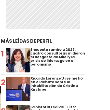
r
MÁS LEÍDAS DE PERFIL
Encuesta rumbo a 2027:
1
cuatro consultoras midieron
el desgaste de Milei y la
crisis de liderazgo en el
peronismo
Ricardo Lorenzetti se metió
2
en el debate sobre la
inhabilitación de Cristina
Kirchner
La historia real de "Elize: