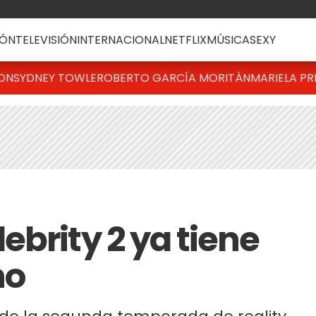
ÓN
TELEVISIÓN
INTERNACIONAL
NETFLIX
MÚSICA
SEXY
TON
SYDNEY TOWLE
ROBERTO GARCÍA MORITÁN
MARIELA PR
brity 2 ya tiene
no