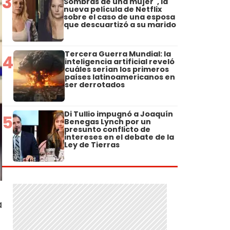
3
Sombras de una mujer", la
nueva película de Netflix
sobre el caso de una esposa
que descuartizó a su marido
Tercera Guerra Mundial: la
4
inteligencia artificial reveló
cuáles serían los primeros
países latinoamericanos en
ser derrotados
Di Tullio impugnó a Joaquín
5
Benegas Lynch por un
presunto conflicto de
intereses en el debate de la
Ley de Tierras
a