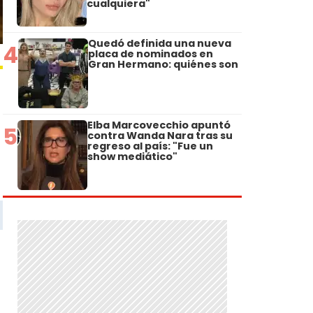
cualquiera"
Quedó definida una nueva
4
placa de nominados en
Gran Hermano: quiénes son
Elba Marcovecchio apuntó
5
contra Wanda Nara tras su
regreso al país: "Fue un
show mediático"