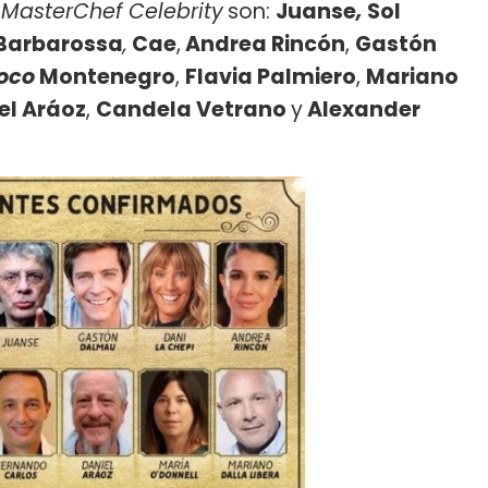
e
MasterChef Celebrity
son:
Juanse
,
Sol
Barbarossa
,
Cae
,
Andrea Rincón
,
Gastón
Loco
Montenegro
,
Flavia Palmiero
,
Mariano
el Aráoz
,
Candela Vetrano
y
Alexander