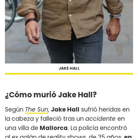
JAKE HALL
¿Cómo murió Jake Hall?
Según
The Sun
,
Jake Hall
sufrió heridas en
la cabeza y falleció tras un
accidente
en
una villa de
Mallorca
. La policía encontró
al ex galán de reality shows, de 35 años,
en