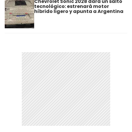
Chevrolet Sonic 2028 dará un salto
tecnológico: estrenará motor
híbrido ligero y apunta a Argentina