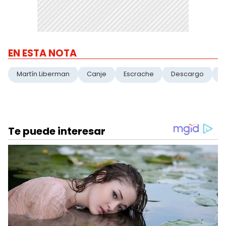
EN ESTA NOTA
Martín Liberman
Canje
Escrache
Descargo
H