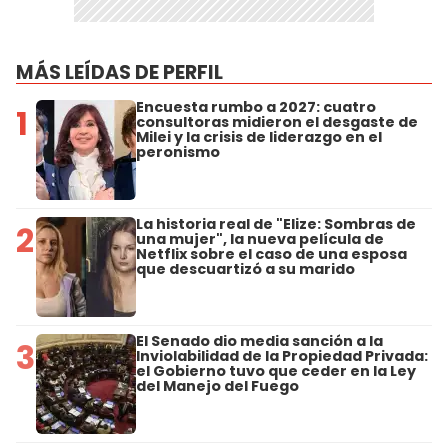
MÁS LEÍDAS DE PERFIL
Encuesta rumbo a 2027: cuatro
1
consultoras midieron el desgaste de
Milei y la crisis de liderazgo en el
peronismo
La historia real de "Elize: Sombras de
2
una mujer", la nueva película de
Netflix sobre el caso de una esposa
que descuartizó a su marido
El Senado dio media sanción a la
3
Inviolabilidad de la Propiedad Privada:
el Gobierno tuvo que ceder en la Ley
del Manejo del Fuego