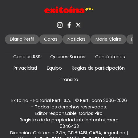
Diario Perfil
Caras
Noticias
Marie Claire
Fo
Canales RSS
Quienes Somos
Contáctenos
Privacidad
Equipo
Reglas de participación
Tránsito
Exitoina - Editorial Perfil S.A.
| © Perfil.com 2006-2026
- Todos los derechos reservados.
Editor responsable: Carlos Piro.
Registro de la propiedad intelectual número
5346433
Dirección:
California 2715
,
C1289ABI
,
CABA, Argentina
|