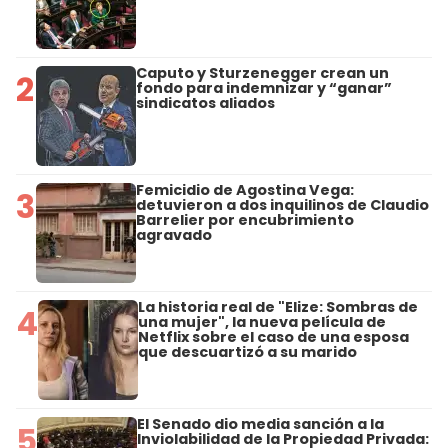
Caputo y Sturzenegger crean un
2
fondo para indemnizar y “ganar”
sindicatos aliados
Femicidio de Agostina Vega:
3
detuvieron a dos inquilinos de Claudio
Barrelier por encubrimiento
agravado
La historia real de "Elize: Sombras de
4
una mujer", la nueva película de
Netflix sobre el caso de una esposa
que descuartizó a su marido
El Senado dio media sanción a la
5
Inviolabilidad de la Propiedad Privada: