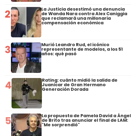
La Justicia desestimó una denuncia
2
de Wanda Nara contra Alex Caniggia
que reclamará una millonaria
compensación económica
Murió Leandro Rud, el icónico
3
representante de modelos, a los 51
años: qué pasó
Rating: cuánto midió la salida de
4
Juanicar de Gran Hermano
Generación Dorada
La propuesta de Pamela David a Ángel
5
de Brito tras anunciar el final de LAM:
"Me sorprendió"