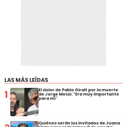
LAS MÁS LEÍDAS
El dolor de Pablo Giralt por la muerte
1
de Jorge Messi: "Era muy importante
para mí"
Quiénes serán los invitados de Juana