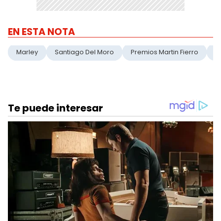
EN ESTA NOTA
Marley
Santiago Del Moro
Premios Martin Fierro
T