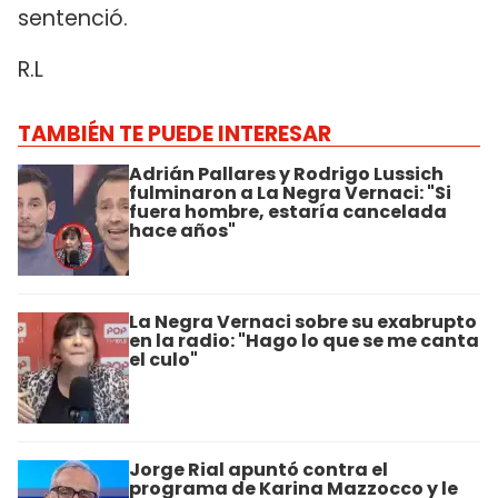
sentenció.
R.L
TAMBIÉN TE PUEDE INTERESAR
Adrián Pallares y Rodrigo Lussich
fulminaron a La Negra Vernaci: "Si
fuera hombre, estaría cancelada
hace años"
La Negra Vernaci sobre su exabrupto
en la radio: "Hago lo que se me canta
el culo"
Jorge Rial apuntó contra el
programa de Karina Mazzocco y le