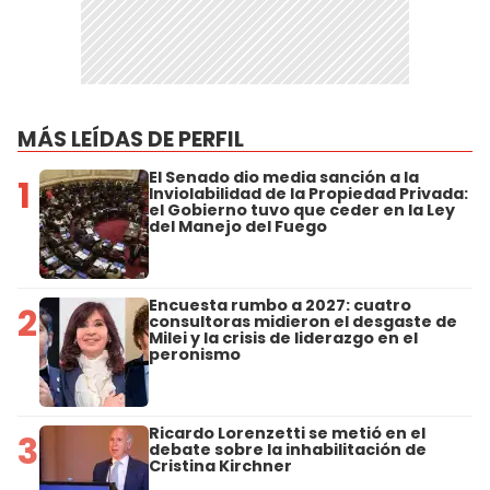
MÁS LEÍDAS DE PERFIL
El Senado dio media sanción a la
1
Inviolabilidad de la Propiedad Privada:
el Gobierno tuvo que ceder en la Ley
del Manejo del Fuego
Encuesta rumbo a 2027: cuatro
2
consultoras midieron el desgaste de
Milei y la crisis de liderazgo en el
peronismo
Ricardo Lorenzetti se metió en el
3
debate sobre la inhabilitación de
Cristina Kirchner