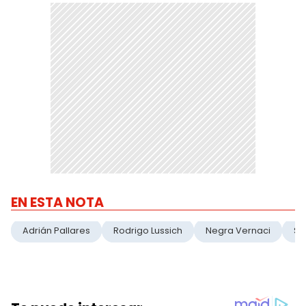
EN ESTA NOTA
Adrián Pallares
Rodrigo Lussich
Negra Vernaci
So