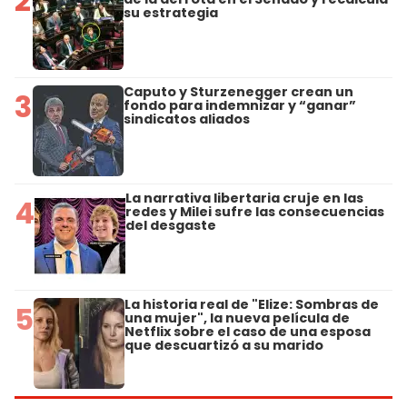
2
su estrategia
Caputo y Sturzenegger crean un
3
fondo para indemnizar y “ganar”
sindicatos aliados
La narrativa libertaria cruje en las
4
redes y Milei sufre las consecuencias
del desgaste
La historia real de "Elize: Sombras de
5
una mujer", la nueva película de
Netflix sobre el caso de una esposa
que descuartizó a su marido