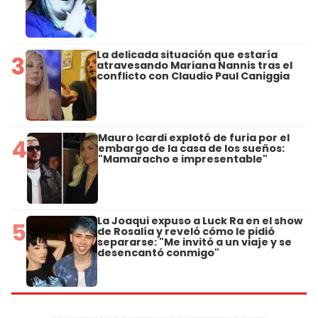
La delicada situación que estaría
3
atravesando Mariana Nannis tras el
conflicto con Claudio Paul Caniggia
Mauro Icardi explotó de furia por el
4
embargo de la casa de los sueños:
"Mamaracho e impresentable"
La Joaqui expuso a Luck Ra en el show
5
de Rosalía y reveló cómo le pidió
separarse: "Me invitó a un viaje y se
desencantó conmigo"