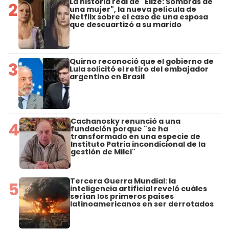
La historia real de "Elize: Sombras de
2
una mujer", la nueva película de
Netflix sobre el caso de una esposa
que descuartizó a su marido
Quirno reconoció que el gobierno de
3
Lula solicitó el retiro del embajador
argentino en Brasil
Cachanosky renunció a una
4
fundación porque "se ha
transformado en una especie de
Instituto Patria incondicional de la
gestión de Milei"
Tercera Guerra Mundial: la
5
inteligencia artificial reveló cuáles
serían los primeros países
latinoamericanos en ser derrotados