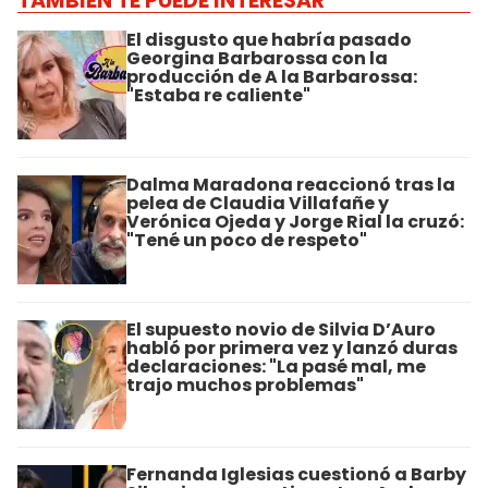
TAMBIÉN TE PUEDE INTERESAR
El disgusto que habría pasado
Georgina Barbarossa con la
producción de A la Barbarossa:
"Estaba re caliente"
Dalma Maradona reaccionó tras la
pelea de Claudia Villafañe y
Verónica Ojeda y Jorge Rial la cruzó:
"Tené un poco de respeto"
El supuesto novio de Silvia D’Auro
habló por primera vez y lanzó duras
declaraciones: "La pasé mal, me
trajo muchos problemas"
Fernanda Iglesias cuestionó a Barby