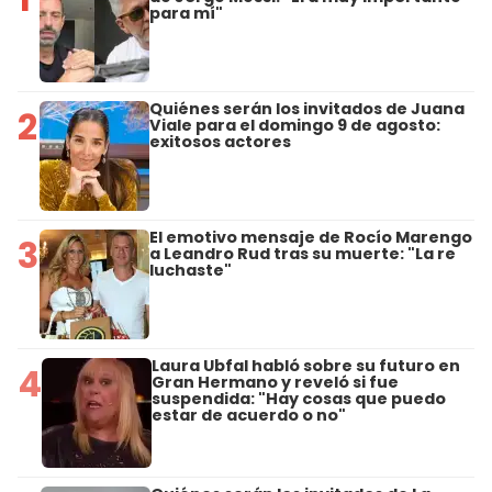
para mí"
Quiénes serán los invitados de Juana
2
Viale para el domingo 9 de agosto:
exitosos actores
El emotivo mensaje de Rocío Marengo
3
a Leandro Rud tras su muerte: "La re
luchaste"
Laura Ubfal habló sobre su futuro en
4
Gran Hermano y reveló si fue
suspendida: "Hay cosas que puedo
estar de acuerdo o no"