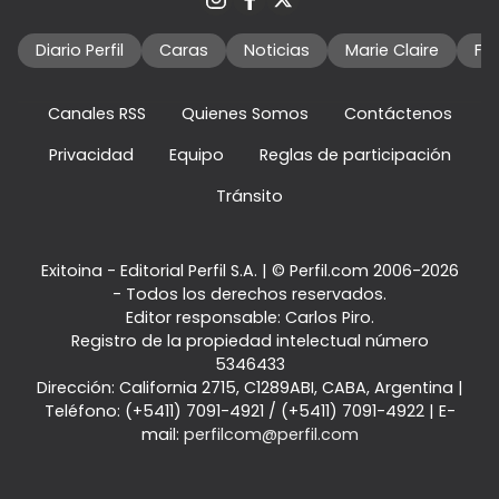
Diario Perfil
Caras
Noticias
Marie Claire
Fo
Canales RSS
Quienes Somos
Contáctenos
Privacidad
Equipo
Reglas de participación
Tránsito
Exitoina - Editorial Perfil S.A.
| © Perfil.com 2006-2026
- Todos los derechos reservados.
Editor responsable: Carlos Piro.
Registro de la propiedad intelectual número
5346433
Dirección:
California 2715
,
C1289ABI
,
CABA, Argentina
|
Teléfono:
(+5411) 7091-4921
/
(+5411) 7091-4922
| E-
mail:
perfilcom@perfil.com