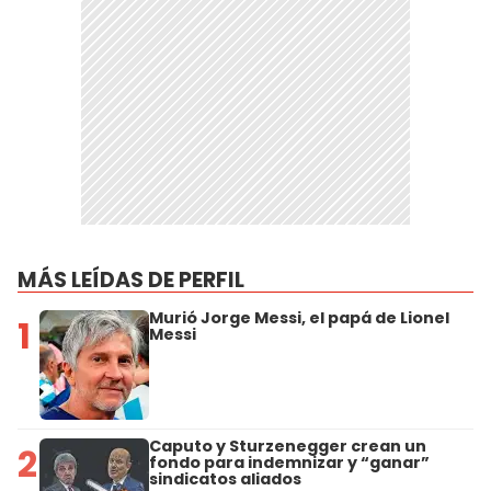
MÁS LEÍDAS DE PERFIL
Murió Jorge Messi, el papá de Lionel
1
Messi
Caputo y Sturzenegger crean un
2
fondo para indemnizar y “ganar”
sindicatos aliados