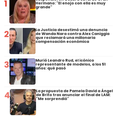
1
Hermano: "El enojo con ella es muy
grande"
La Justicia desestimó una denuncia
2
de Wanda Nara contra Alex Caniggia
que reclamará una millonaria
compensación económica
Murió Leandro Rud, el icónico
3
representante de modelos, a los 51
años: qué pasó
La propuesta de Pamela David a Ángel
4
de Brito tras anunciar el final de LAM:
"Me sorprendió"