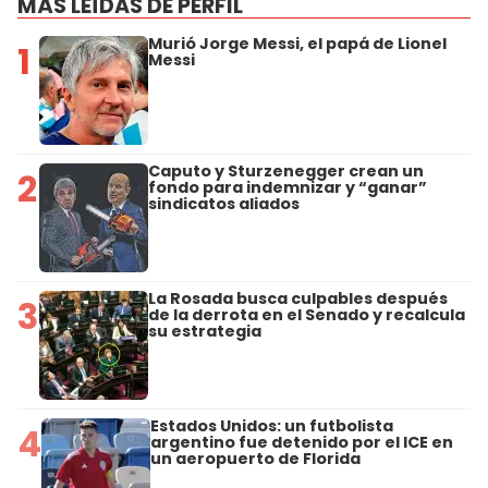
MÁS LEÍDAS DE PERFIL
Murió Jorge Messi, el papá de Lionel
1
Messi
Caputo y Sturzenegger crean un
2
fondo para indemnizar y “ganar”
sindicatos aliados
La Rosada busca culpables después
3
de la derrota en el Senado y recalcula
su estrategia
Estados Unidos: un futbolista
4
argentino fue detenido por el ICE en
un aeropuerto de Florida