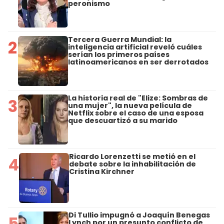
peronismo
Tercera Guerra Mundial: la
2
inteligencia artificial reveló cuáles
serían los primeros países
latinoamericanos en ser derrotados
La historia real de "Elize: Sombras de
3
una mujer", la nueva película de
Netflix sobre el caso de una esposa
que descuartizó a su marido
Ricardo Lorenzetti se metió en el
4
debate sobre la inhabilitación de
Cristina Kirchner
Di Tullio impugnó a Joaquín Benegas
5
Lynch por un presunto conflicto de