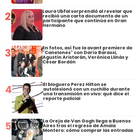
Laura Ubfal sorprendió al revelar que
2
recibió una carta documento de un
participante que continúa en Gran
Hermano
En fotos, así fue la avant premiere de
3
"Canelones" con Darío Barassi,
Agustín Aristarán, Verónica Llinás y
César Bordón
El bloguero Perez Hilton se
4
autolesionó con un cuchillo durante
una transmisión en vivo: qué dice el
reporte policial
La Oreja de Van Gogh llega a Buenos
5
Aires tras el regreso de Amaia
Montero: cómo comprar las entradas