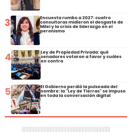
Encuesta rumbo a 2027: cuatro
3
consultoras midieron el desgaste de
Milei y la crisis de liderazgo en el
peronismo
Ley de Propiedad Privada: qué
4
senadores votaron a favor y cuáles
en contra
El Gobierno perdió la pulseada del
5
nombre: la "Ley de Tierras" se impuso
en toda la conversación digital