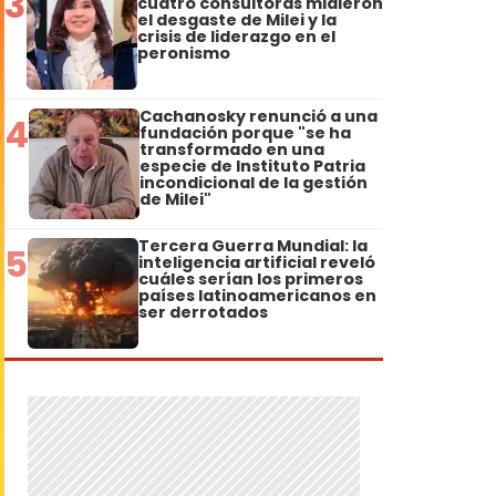
3
cuatro consultoras midieron
el desgaste de Milei y la
crisis de liderazgo en el
peronismo
Cachanosky renunció a una
4
fundación porque "se ha
transformado en una
especie de Instituto Patria
incondicional de la gestión
de Milei"
Tercera Guerra Mundial: la
5
inteligencia artificial reveló
cuáles serían los primeros
países latinoamericanos en
ser derrotados