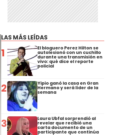
LAS MÁS LEÍDAS
El bloguero Perez Hilton se
1
autolesionó con un cuchillo
durante una transmisión en
vivo: qué dice el reporte
policial
Yipio ganó la casa en Gran
2
Hermano y será líder de la
semana
Laura Ubfal sorprendió al
3
revelar que recibió una
carta documento de un
participante que continúa