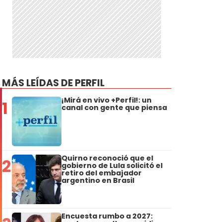
MÁS LEÍDAS DE PERFIL
¡Mirá en vivo +Perfil!: un
1
canal con gente que piensa
Quirno reconoció que el
2
gobierno de Lula solicitó el
retiro del embajador
argentino en Brasil
Encuesta rumbo a 2027: