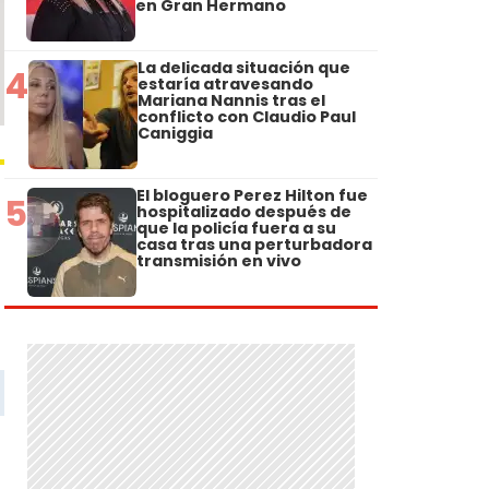
en Gran Hermano
La delicada situación que
4
estaría atravesando
Mariana Nannis tras el
conflicto con Claudio Paul
Caniggia
El bloguero Perez Hilton fue
5
hospitalizado después de
que la policía fuera a su
casa tras una perturbadora
transmisión en vivo