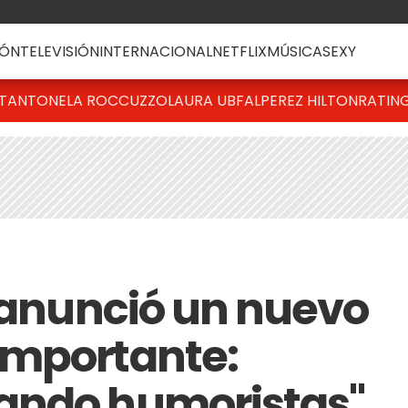
ÓN
TELEVISIÓN
INTERNACIONAL
NETFLIX
MÚSICA
SEXY
T
ANTONELA ROCCUZZO
LAURA UBFAL
PEREZ HILTON
RATIN
i anunció un nuevo
importante:
ando humoristas"