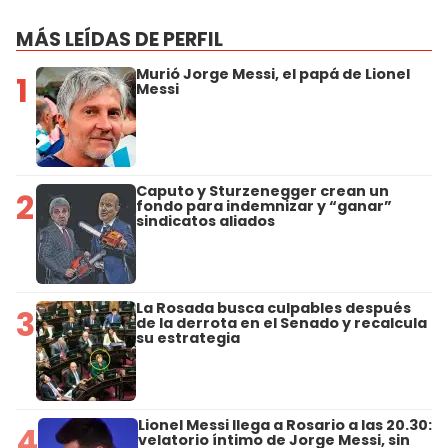
MÁS LEÍDAS DE PERFIL
Murió Jorge Messi, el papá de Lionel
1
Messi
Caputo y Sturzenegger crean un
2
fondo para indemnizar y “ganar”
sindicatos aliados
La Rosada busca culpables después
3
de la derrota en el Senado y recalcula
su estrategia
Lionel Messi llega a Rosario a las 20.30:
4
velatorio íntimo de Jorge Messi, sin