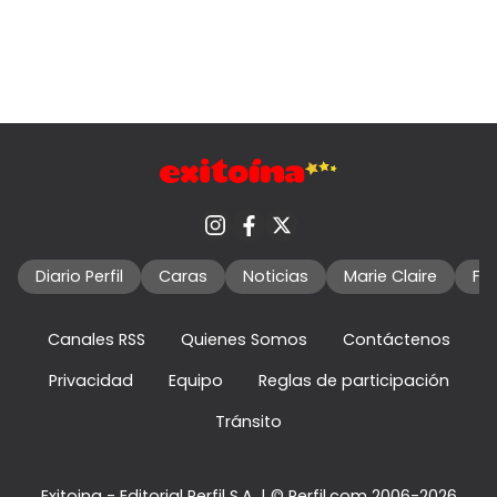
Diario Perfil
Caras
Noticias
Marie Claire
Fo
Canales RSS
Quienes Somos
Contáctenos
Privacidad
Equipo
Reglas de participación
Tránsito
Exitoina - Editorial Perfil S.A.
| © Perfil.com 2006-2026