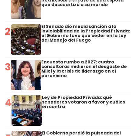
Netflix sobre el caso de una esposa
que descuartizó a su marido
El Senado dio media sanción a la
2
Inviolabilidad de la Propiedad Privada:
el Gobierno tuvo que ceder en la Ley
del Manejo del Fuego
Encuesta rumbo a 2027: cuatro
3
consultoras midieron el desgaste de
Milei y la crisis de liderazgo en el
peronismo
Ley de Propiedad Privada: qué
4
senadores votaron a favor y cuáles
en contra
El Gobierno perdió la pulseada del