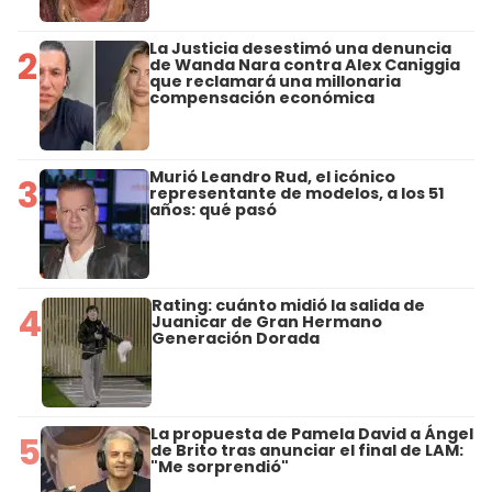
La Justicia desestimó una denuncia
2
de Wanda Nara contra Alex Caniggia
que reclamará una millonaria
compensación económica
Murió Leandro Rud, el icónico
3
representante de modelos, a los 51
años: qué pasó
Rating: cuánto midió la salida de
4
Juanicar de Gran Hermano
Generación Dorada
La propuesta de Pamela David a Ángel
5
de Brito tras anunciar el final de LAM:
"Me sorprendió"