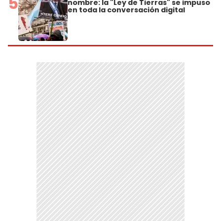
5
nombre: la "Ley de Tierras" se impuso
en toda la conversación digital