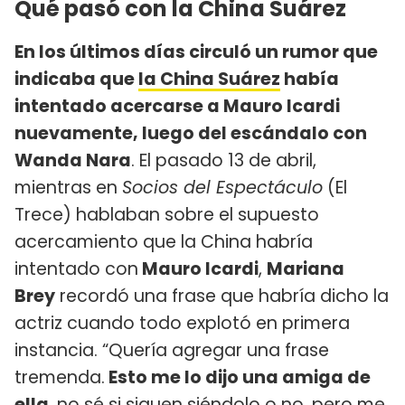
Qué pasó con la China Suárez
En los últimos días circuló un rumor que
indicaba que
la China Suárez
había
intentado acercarse a Mauro Icardi
nuevamente, luego del escándalo con
Wanda Nara
. El pasado 13 de abril,
mientras en
Socios del Espectáculo
(El
Trece) hablaban sobre el supuesto
acercamiento que la China habría
intentado con
Mauro Icardi
,
Mariana
Brey
recordó una frase que habría dicho la
actriz cuando todo explotó en primera
instancia. “Quería agregar una frase
tremenda.
Esto me lo dijo una amiga de
ella
, no sé si siguen siéndolo o no, pero me