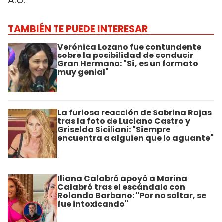
A.G.
TAMBIÉN TE PUEDE INTERESAR
Verónica Lozano fue contundente
sobre la posibilidad de conducir
Gran Hermano: "Sí, es un formato
muy genial"
La furiosa reacción de Sabrina Rojas
tras la foto de Luciano Castro y
Griselda Siciliani: "Siempre
encuentra a alguien que lo aguante"
Iliana Calabró apoyó a Marina
Calabró tras el escándalo con
Rolando Barbano: "Por no soltar, se
fue intoxicando"