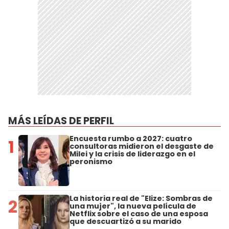
MÁS LEÍDAS DE PERFIL
Encuesta rumbo a 2027: cuatro
1
consultoras midieron el desgaste de
Milei y la crisis de liderazgo en el
peronismo
La historia real de "Elize: Sombras de
2
una mujer", la nueva película de
Netflix sobre el caso de una esposa
que descuartizó a su marido