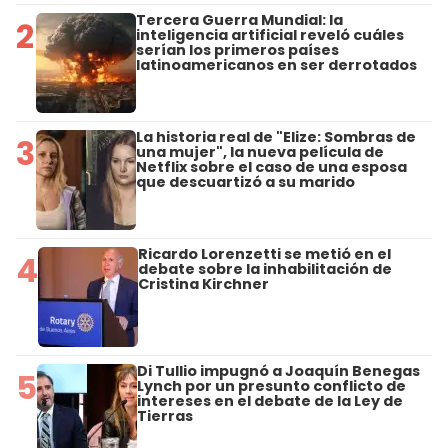
Tercera Guerra Mundial: la
2
inteligencia artificial reveló cuáles
serían los primeros países
latinoamericanos en ser derrotados
La historia real de "Elize: Sombras de
3
una mujer", la nueva película de
Netflix sobre el caso de una esposa
que descuartizó a su marido
Ricardo Lorenzetti se metió en el
4
debate sobre la inhabilitación de
Cristina Kirchner
Di Tullio impugnó a Joaquín Benegas
5
Lynch por un presunto conflicto de
intereses en el debate de la Ley de
Tierras