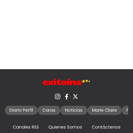
Diario Perfil
Caras
Noticias
Marie Claire
Fo
Canales RSS
Quienes Somos
Contáctenos