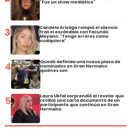
"Fue un show mediático"
Candela Arizaga rompió el silencio
3
tras el escándalo con Facundo
Moyano: "Tengo errores como
cualquiera"
Quedó definida una nueva placa de
4
nominados en Gran Hermano:
quiénes son
Laura Ubfal sorprendió al revelar que
5
recibió una carta documento de un
participante que continúa en Gran
Hermano