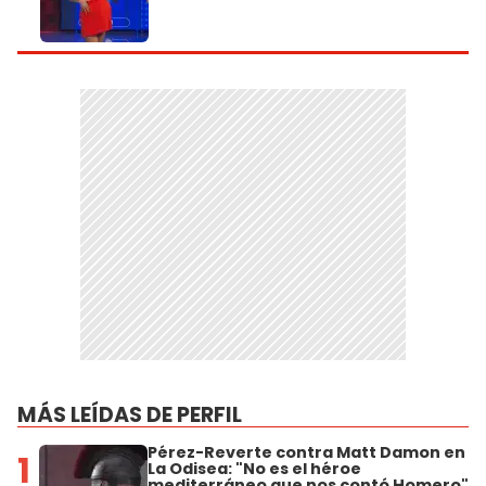
MÁS LEÍDAS DE PERFIL
Pérez-Reverte contra Matt Damon en
1
La Odisea: "No es el héroe
mediterráneo que nos contó Homero"