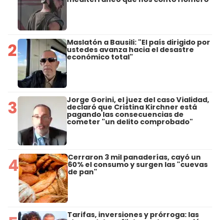
Maslatón a Bausili: "El país dirigido por
2
ustedes avanza hacia el desastre
económico total"
Jorge Gorini, el juez del caso Vialidad,
3
declaró que Cristina Kirchner está
pagando las consecuencias de
cometer "un delito comprobado"
Cerraron 3 mil panaderías, cayó un
4
60% el consumo y surgen las "cuevas
de pan"
Tarifas, inversiones y prórroga: las