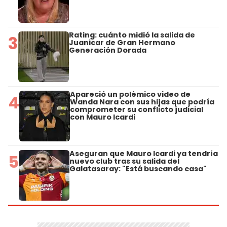
Rating: cuánto midió la salida de
3
Juanicar de Gran Hermano
Generación Dorada
Apareció un polémico video de
4
Wanda Nara con sus hijas que podría
comprometer su conflicto judicial
con Mauro Icardi
Aseguran que Mauro Icardi ya tendría
5
nuevo club tras su salida del
Galatasaray: "Está buscando casa"