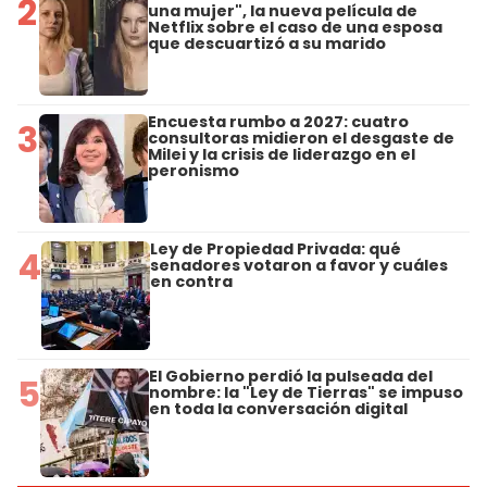
2
una mujer", la nueva película de
Netflix sobre el caso de una esposa
que descuartizó a su marido
Encuesta rumbo a 2027: cuatro
3
consultoras midieron el desgaste de
Milei y la crisis de liderazgo en el
peronismo
Ley de Propiedad Privada: qué
4
senadores votaron a favor y cuáles
en contra
El Gobierno perdió la pulseada del
5
nombre: la "Ley de Tierras" se impuso
en toda la conversación digital