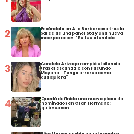
Escándalo en A la Barbarossa tras la
2
salida de una panelista y una nueva
incorporación: "Se fue ofendida"
Candela Arizaga rompió el silencio
3
tras el escándalo con Facundo
Moyano: "Tengo errores como
cualquiera"
Quedó definida una nueva placa de
4
nominados en Gran Hermano:
quiénes son
Elba Marcovecchio apuntó contra