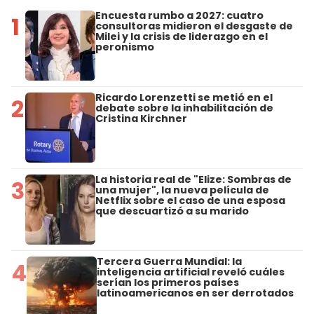
Encuesta rumbo a 2027: cuatro
1
consultoras midieron el desgaste de
Milei y la crisis de liderazgo en el
peronismo
Ricardo Lorenzetti se metió en el
2
debate sobre la inhabilitación de
Cristina Kirchner
La historia real de "Elize: Sombras de
3
una mujer", la nueva película de
Netflix sobre el caso de una esposa
que descuartizó a su marido
Tercera Guerra Mundial: la
4
inteligencia artificial reveló cuáles
serían los primeros países
latinoamericanos en ser derrotados