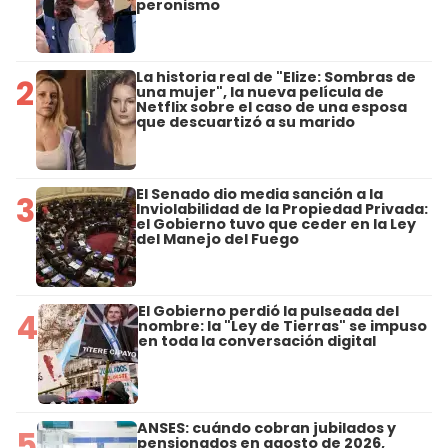
peronismo
La historia real de "Elize: Sombras de
2
una mujer", la nueva película de
Netflix sobre el caso de una esposa
que descuartizó a su marido
El Senado dio media sanción a la
3
Inviolabilidad de la Propiedad Privada:
el Gobierno tuvo que ceder en la Ley
del Manejo del Fuego
El Gobierno perdió la pulseada del
4
nombre: la "Ley de Tierras" se impuso
en toda la conversación digital
ANSES: cuándo cobran jubilados y
5
pensionados en agosto de 2026,