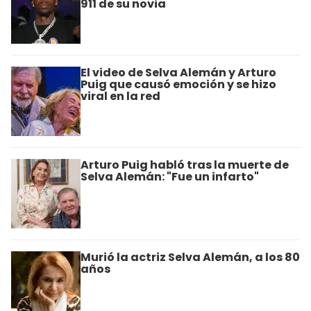
911 de su novia
El video de Selva Alemán y Arturo
Puig que causó emoción y se hizo
viral en la red
Arturo Puig habló tras la muerte de
Selva Alemán: "Fue un infarto"
Murió la actriz Selva Alemán, a los 80
años