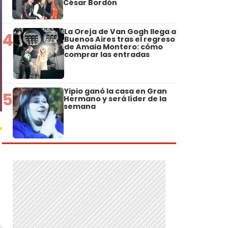
César Bordón
La Oreja de Van Gogh llega a
4
Buenos Aires tras el regreso
de Amaia Montero: cómo
comprar las entradas
Yipio ganó la casa en Gran
5
Hermano y será líder de la
semana