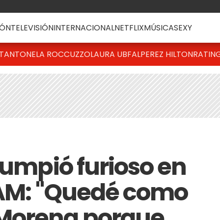
ÓN
TELEVISIÓN
INTERNACIONAL
NETFLIX
MÚSICA
SEXY
T
ANTONELA ROCCUZZO
LAURA UBFAL
PEREZ HILTON
RATIN
rumpió furioso en
LAM: "Quedé como
Morena porque