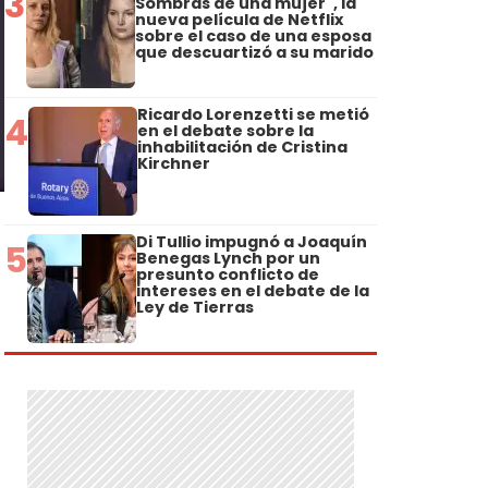
3
Sombras de una mujer", la
nueva película de Netflix
sobre el caso de una esposa
que descuartizó a su marido
Ricardo Lorenzetti se metió
4
en el debate sobre la
inhabilitación de Cristina
Kirchner
Di Tullio impugnó a Joaquín
5
Benegas Lynch por un
presunto conflicto de
intereses en el debate de la
Ley de Tierras