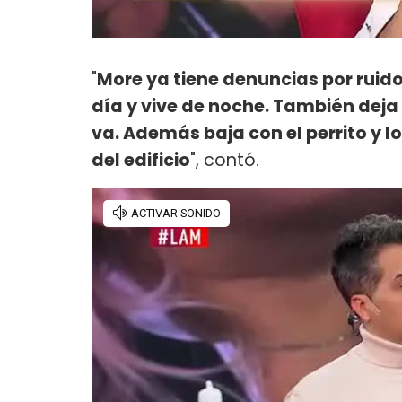
"
More ya tiene denuncias por rui
día y vive de noche. También deja a
va. Además baja con el perrito y 
del edificio
", contó.