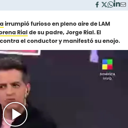
ra
irrumpió furioso en pleno aire de LAM
rena Rial
de su padre, Jorge Rial. El
 contra el conductor y manifestó su enojo.