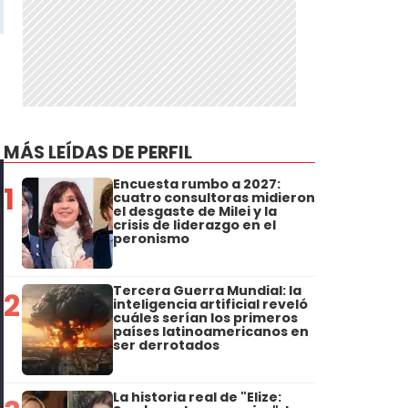
MÁS LEÍDAS DE PERFIL
Encuesta rumbo a 2027:
1
cuatro consultoras midieron
el desgaste de Milei y la
crisis de liderazgo en el
peronismo
Tercera Guerra Mundial: la
2
inteligencia artificial reveló
cuáles serían los primeros
países latinoamericanos en
ser derrotados
La historia real de "Elize: