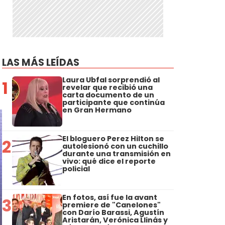
LAS MÁS LEÍDAS
Laura Ubfal sorprendió al
1
revelar que recibió una
carta documento de un
participante que continúa
en Gran Hermano
El bloguero Perez Hilton se
2
autolesionó con un cuchillo
durante una transmisión en
vivo: qué dice el reporte
policial
En fotos, así fue la avant
3
premiere de "Canelones"
con Darío Barassi, Agustín
Aristarán, Verónica Llinás y