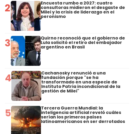
Encuesta rumbo a 2027: cuatro
2
consultoras midieron el desgaste de
Milei y la crisis de liderazgo en el
peronismo
Quirno reconoció que el gobierno de
3
Lula solicitó el retiro del embajador
argentino en Brasil
Cachanosky renunció a una
4
fundación porque "se ha
transformado en una especie de
Instituto Patria incondicional de la
gestión de Milei"
Tercera Guerra Mundial: la
5
inteligencia artificial reveló cuáles
serían los primeros países
latinoamericanos en ser derrotados