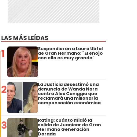
LAS MÁS LEÍDAS
Suspendieron a Laura Ubfal
1
de Gran Hermano: "El enojo
con ella es muy grande"
La Justicia desestimó una
2
denuncia de Wanda Nara
contra Alex Caniggia que
reclamará una millonaria
compensación económica
Rating: cuánto midió la
3
salida de Juanicar de Gran
Hermano Generación
Dorada