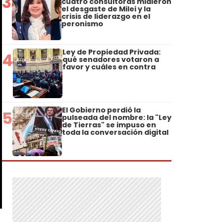
3
cuatro consultoras midieron
el desgaste de Milei y la
crisis de liderazgo en el
peronismo
Ley de Propiedad Privada:
4
qué senadores votaron a
favor y cuáles en contra
El Gobierno perdió la
5
pulseada del nombre: la "Ley
de Tierras" se impuso en
toda la conversación digital