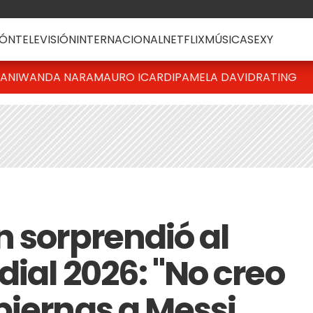
ÓN
TELEVISIÓN
INTERNACIONAL
NETFLIX
MÚSICA
SEXY
IANI
WANDA NARA
MAURO ICARDI
PAMELA DAVID
RATING
n sorprendió al
ial 2026: "No creo
piernas a Messi