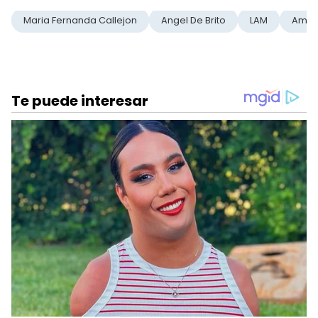
Maria Fernanda Callejon
Angel De Brito
LAM
Amer