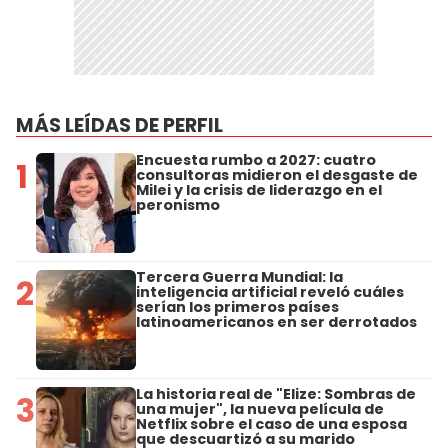
MÁS LEÍDAS DE PERFIL
Encuesta rumbo a 2027: cuatro
1
consultoras midieron el desgaste de
Milei y la crisis de liderazgo en el
peronismo
Tercera Guerra Mundial: la
2
inteligencia artificial reveló cuáles
serían los primeros países
latinoamericanos en ser derrotados
La historia real de "Elize: Sombras de
3
una mujer", la nueva película de
Netflix sobre el caso de una esposa
que descuartizó a su marido