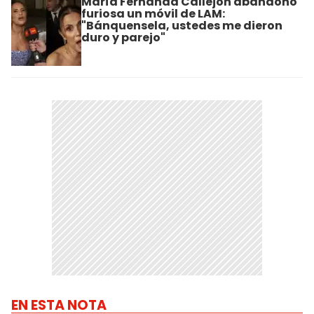
María Fernanda Callejón abandonó
furiosa un móvil de LAM:
"Bánquensela, ustedes me dieron
duro y parejo"
EN ESTA NOTA