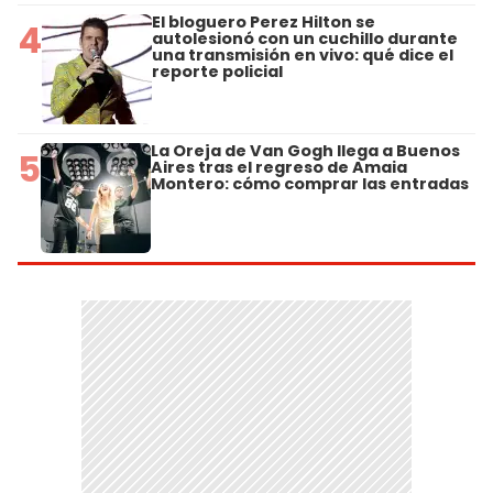
El bloguero Perez Hilton se
4
autolesionó con un cuchillo durante
una transmisión en vivo: qué dice el
reporte policial
La Oreja de Van Gogh llega a Buenos
5
Aires tras el regreso de Amaia
Montero: cómo comprar las entradas