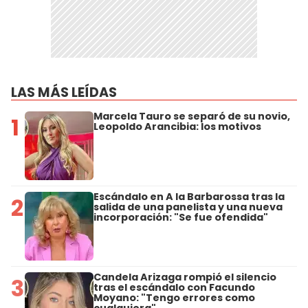
LAS MÁS LEÍDAS
Marcela Tauro se separó de su novio,
1
Leopoldo Arancibia: los motivos
Escándalo en A la Barbarossa tras la
2
salida de una panelista y una nueva
incorporación: "Se fue ofendida"
Candela Arizaga rompió el silencio
3
tras el escándalo con Facundo
Moyano: "Tengo errores como
cualquiera"