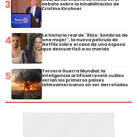
3
debate sobre la inhabilitación de
Cristina Kirchner
La historia real de "Elize: Sombras de
4
una mujer", la nueva película de
Netflix sobre el caso de una esposa
que descuartizó a su marido
Tercera Guerra Mundial: la
5
inteligencia artificial reveló cuáles
serían los primeros países
latinoamericanos en ser derrotados