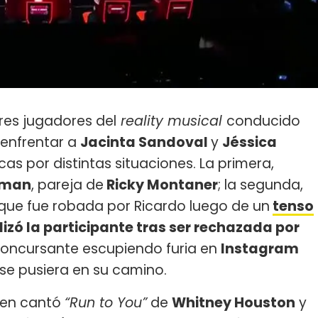
res jugadores del
reality musical
conducido
 enfrentar a
Jacinta Sandoval
y
Jéssica
cas por distintas situaciones. La primera,
itman
, pareja de
Ricky Montaner
; la segunda,
que fue robada por Ricardo luego de un
tenso
lizó
la participante tras ser rechazada por
 concursante escupiendo furia en
Instagram
se pusiera en su camino.
uien cantó
“Run to You”
de
Whitney Houston
y