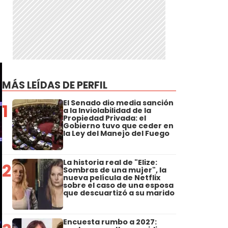
MÁS LEÍDAS DE PERFIL
El Senado dio media sanción
1
a la Inviolabilidad de la
Propiedad Privada: el
Gobierno tuvo que ceder en
la Ley del Manejo del Fuego
La historia real de "Elize:
2
Sombras de una mujer", la
nueva película de Netflix
sobre el caso de una esposa
que descuartizó a su marido
Encuesta rumbo a 2027: