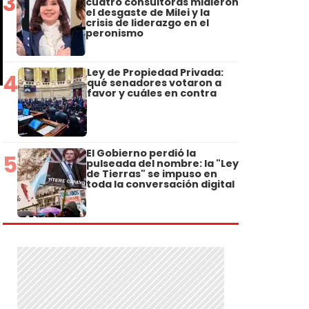
3
cuatro consultoras midieron
el desgaste de Milei y la
crisis de liderazgo en el
peronismo
Ley de Propiedad Privada:
4
qué senadores votaron a
favor y cuáles en contra
El Gobierno perdió la
5
pulseada del nombre: la "Ley
de Tierras" se impuso en
toda la conversación digital