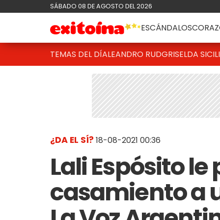
SÁBADO 08 DE AGOSTO DEL 2026
ESCÁNDALOS
CORAZ
TEMAS DEL DÍA
LEANDRO RUD
GRISELDA SICIL
¿DA EL SÍ?
18-08-2021 00:36
Lali Espósito l
casamiento a u
La Voz Argenti