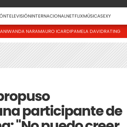
ÓN
TELEVISIÓN
INTERNACIONAL
NETFLIX
MÚSICA
SEXY
IANI
WANDA NARA
MAURO ICARDI
PAMELA DAVID
RATING
e propuso
na participante de
na: "No puedo creer