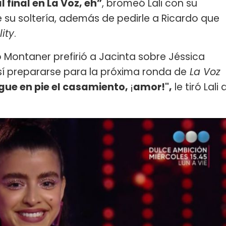
final en La Voz, eh”
, bromeó Lali con su
su soltería, además de pedirle a Ricardo que
lity
.
do Montaner prefirió a Jacinta sobre Jéssica
sí prepararse para la próxima ronda de
La Voz
igue en pie el casamiento,
¡
amor!",
le tiró Lali 