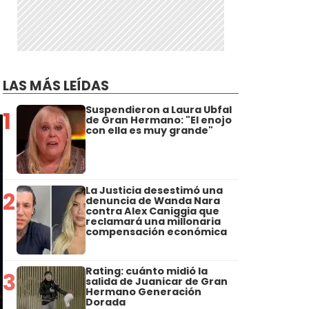
LAS MÁS LEÍDAS
Suspendieron a Laura Ubfal
1
de Gran Hermano: "El enojo
con ella es muy grande"
La Justicia desestimó una
2
denuncia de Wanda Nara
contra Alex Caniggia que
reclamará una millonaria
compensación económica
Rating: cuánto midió la
3
salida de Juanicar de Gran
Hermano Generación
Dorada