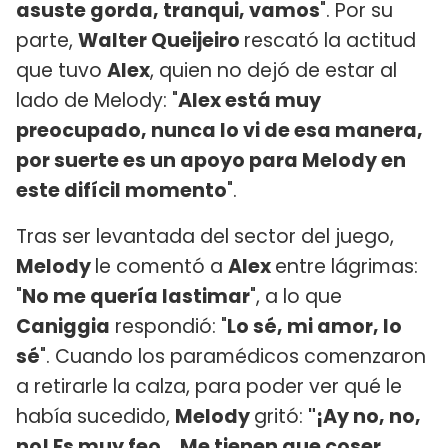
asuste gorda, tranqui, vamos
". Por su
parte,
Walter Queijeiro
rescató la actitud
que tuvo
Alex
, quien no dejó de estar al
lado de Melody: "
Alex está muy
preocupado, nunca lo vi de esa manera,
por suerte es un apoyo para Melody en
este difícil momento
".
Tras ser levantada del sector del juego,
Melody
le comentó a
Alex
entre lágrimas:
"
No me quería lastimar
", a lo que
Caniggia
respondió: "
Lo sé, mi amor, lo
sé
". Cuando los paramédicos comenzaron
a retirarle la calza, para poder ver qué le
había sucedido,
Melody
gritó:
"¡Ay no, no,
no! Es muy feo... Me tienen que coser,