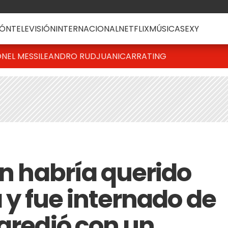
ÓN
TELEVISIÓN
INTERNACIONAL
NETFLIX
MÚSICA
SEXY
ONEL MESSI
LEANDRO RUD
JUANICAR
RATING
án habría querido
a y fue internado de
agredió con un