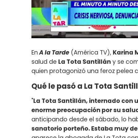
En
A la Tarde
(América TV),
Karina 
salud de
La Tota Santillán
y se com
quien protagonizó una feroz pelea co
Qué le pasó a La Tota Santil
"
La Tota Santillán, internado con
enorme preocupación por su salu
anticipando desde el sábado, lo hab
sanatorio porteño. Estaba muy dep
aparece la abogada de La Tota con el