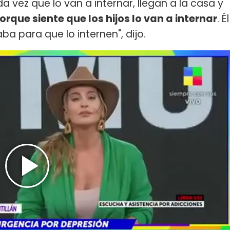
a vez que lo van a internar, llegan a la casa y
orque siente que los hijos lo van a internar
. Él
aba para que lo internen", dijo.