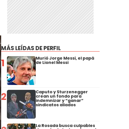
MÁS LEÍDAS DE PERFIL
Murió Jorge Messi, el papá
1
de Lionel Messi
Caputo y Sturzenegger
2
crean un fondo para
indemnizar y “ganar”
sindicatos aliados
La Rosada busca culpables