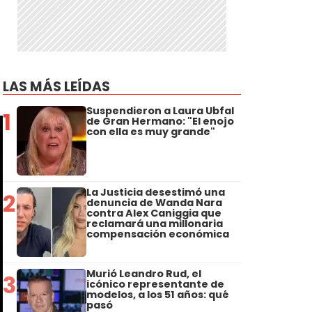
LAS MÁS LEÍDAS
Suspendieron a Laura Ubfal
1
de Gran Hermano: "El enojo
con ella es muy grande"
La Justicia desestimó una
2
denuncia de Wanda Nara
contra Alex Caniggia que
reclamará una millonaria
compensación económica
Murió Leandro Rud, el
3
icónico representante de
modelos, a los 51 años: qué
pasó