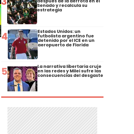
3
después de la derrota en el
Senado y recalcula su
estrategia
Estados Unidos: un
4
futbolista argentino fue
detenido por el ICE en un
aeropuerto de Florida
La narrativa libertaria cruje
5
en las redes y Milei sufre las
consecuencias del desgaste