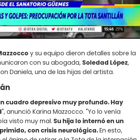
Mazzocco
y su equipo dieron detalles sobre la
unicaron con su abogada,
Soledad López
,
n Daniela, una de las hijas del artista.
lán
 un cuadro depresivo muy profundo. Hay
d
", anunció Karina Mazzocco. "Yo lo venía
ía visto muy mal.
Su hija lo internó en un
rimido, con crisis neurológica.
En esto,
 ánimo de retirar a la Tota de la internación.