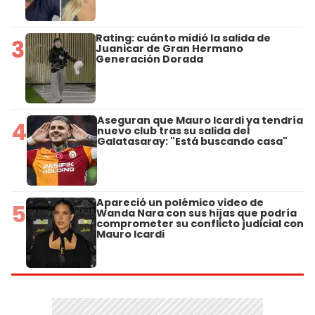
Rating: cuánto midió la salida de
3
Juanicar de Gran Hermano
Generación Dorada
Aseguran que Mauro Icardi ya tendría
4
nuevo club tras su salida del
Galatasaray: "Está buscando casa"
Apareció un polémico video de
5
Wanda Nara con sus hijas que podría
comprometer su conflicto judicial con
Mauro Icardi