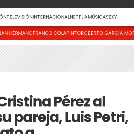
ÓN
TELEVISIÓN
INTERNACIONAL
NETFLIX
MÚSICA
SEXY
RAN HERMANO
FRANCO COLAPINTO
ROBERTO GARCÍA MO
Cristina Pérez al
 pareja, Luis Petri,
ato a