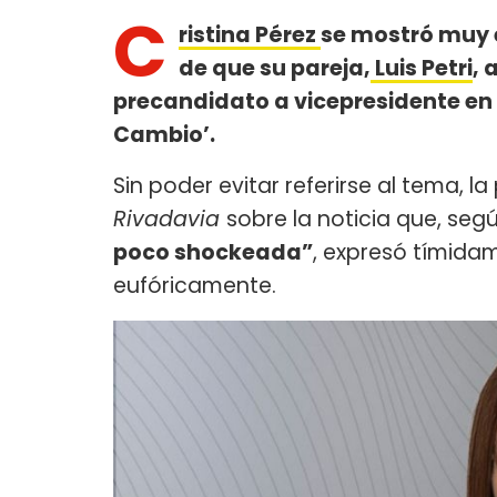
C
ristina Pérez
se mostró muy 
de que su pareja,
Luis Petri
, 
precandidato a vicepresidente en l
Cambio’.
Sin poder evitar referirse al tema, l
Rivadavia
sobre la noticia que, se
poco shockeada”
, expresó tímid
eufóricamente.