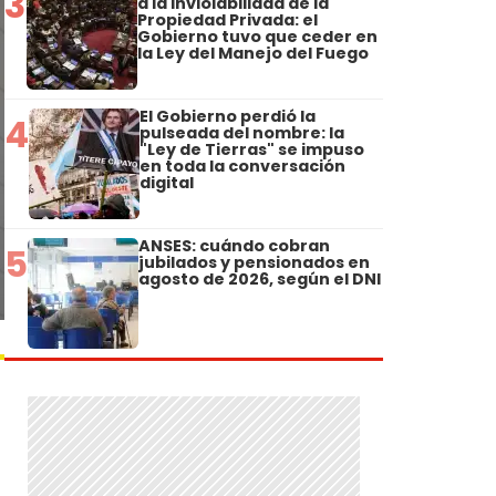
3
a la Inviolabilidad de la
Propiedad Privada: el
Gobierno tuvo que ceder en
la Ley del Manejo del Fuego
El Gobierno perdió la
4
pulseada del nombre: la
"Ley de Tierras" se impuso
en toda la conversación
digital
ANSES: cuándo cobran
5
jubilados y pensionados en
agosto de 2026, según el DNI