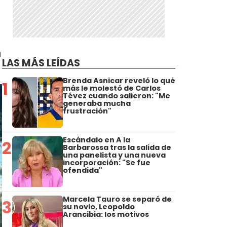
h
LAS MÁS LEÍDAS
Brenda Asnicar reveló lo qué
1
más le molestó de Carlos
Tévez cuando salieron: "Me
generaba mucha
frustración"
Escándalo en A la
2
Barbarossa tras la salida de
una panelista y una nueva
incorporación: "Se fue
ofendida"
Marcela Tauro se separó de
3
su novio, Leopoldo
Arancibia: los motivos