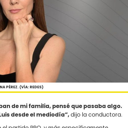
NA PÉREZ. (VÍA: REDES)
ban de mi familia, pensé que pasaba algo.
 Luis desde el mediodía”,
dijo la conductora.
sde el partido PRO, y más específicamente