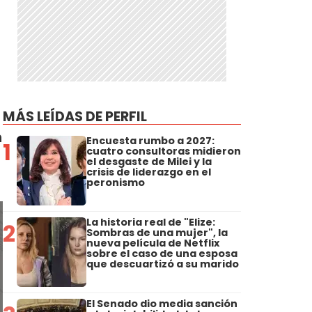
MÁS LEÍDAS DE PERFIL
n
Encuesta rumbo a 2027:
1
cuatro consultoras midieron
el desgaste de Milei y la
crisis de liderazgo en el
peronismo
La historia real de "Elize:
2
Sombras de una mujer", la
nueva película de Netflix
sobre el caso de una esposa
que descuartizó a su marido
El Senado dio media sanción