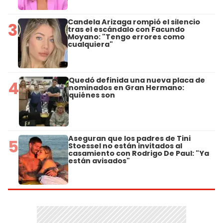
Candela Arizaga rompió el silencio
3
tras el escándalo con Facundo
Moyano: "Tengo errores como
cualquiera"
Quedó definida una nueva placa de
4
nominados en Gran Hermano:
quiénes son
Aseguran que los padres de Tini
5
Stoessel no están invitados al
casamiento con Rodrigo De Paul: "Ya
están avisados"