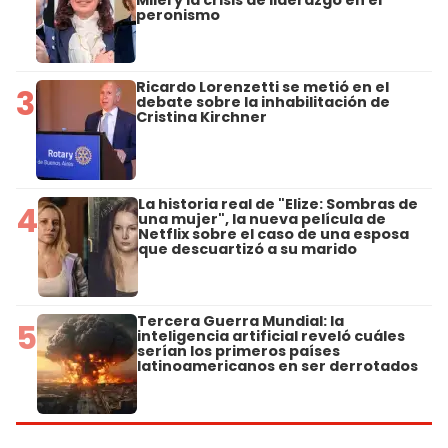
Milei y la crisis de liderazgo en el
peronismo
Ricardo Lorenzetti se metió en el
3
debate sobre la inhabilitación de
Cristina Kirchner
La historia real de "Elize: Sombras de
4
una mujer", la nueva película de
Netflix sobre el caso de una esposa
que descuartizó a su marido
Tercera Guerra Mundial: la
5
inteligencia artificial reveló cuáles
serían los primeros países
latinoamericanos en ser derrotados