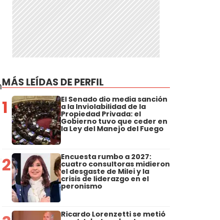
MÁS LEÍDAS DE PERFIL
n
El Senado dio media sanción
1
a la Inviolabilidad de la
Propiedad Privada: el
Gobierno tuvo que ceder en
la Ley del Manejo del Fuego
Encuesta rumbo a 2027:
2
cuatro consultoras midieron
el desgaste de Milei y la
crisis de liderazgo en el
peronismo
Ricardo Lorenzetti se metió