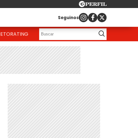
Seguinos
IETO
RATING