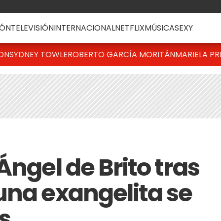
ÓN
TELEVISIÓN
INTERNACIONAL
NETFLIX
MÚSICA
SEXY
TON
SYDNEY TOWLE
ROBERTO GARCÍA MORITÁN
MARIELA PR
Ángel de Brito tras
una exangelita se
s