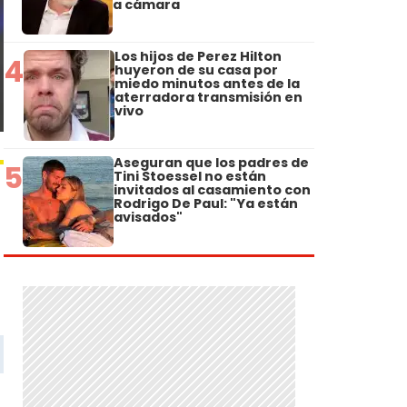
a cámara
Los hijos de Perez Hilton
4
huyeron de su casa por
miedo minutos antes de la
aterradora transmisión en
vivo
Aseguran que los padres de
5
Tini Stoessel no están
invitados al casamiento con
Rodrigo De Paul: "Ya están
avisados"