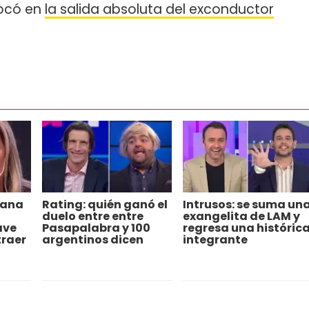
bocó en
la salida absoluta del exconductor
iana
Rating: quién ganó el
Intrusos: se suma un
duelo entre entre
exangelita de LAM y
ave
Pasapalabra y 100
regresa una históric
traer
argentinos dicen
integrante