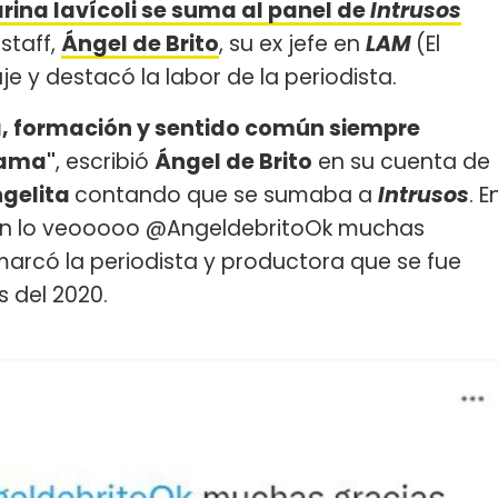
rina Iavícoli se suma al panel de
Intrusos
staff,
Ángel de Brito
, su ex jefe en
LAM
(El
e y destacó la labor de la periodista.
cia, formación y sentido común siempre
rama"
, escribió
Ángel de Brito
en su cuenta de
gelita
contando que se sumaba a
Intrusos
. E
ecién lo veooooo @AngeldebritoOk muchas
marcó la periodista y productora que se fue
s del 2020.