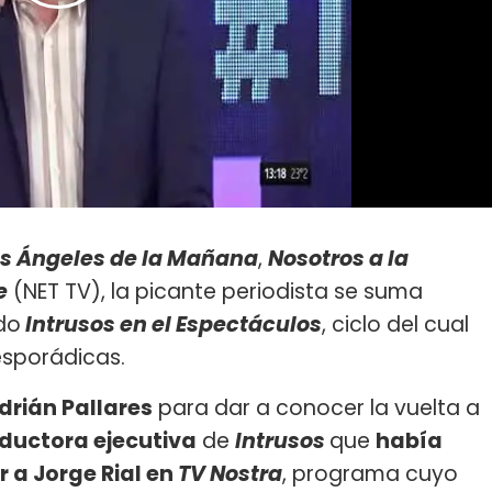
os Ángeles de la Mañana
,
Nosotros a la
e
(NET TV), la picante periodista se suma
do
Intrusos en el Espectáculos
, ciclo del cual
esporádicas.
drián Pallares
para dar a conocer la vuelta a
ductora ejecutiva
de
Intrusos
que
había
a Jorge Rial en
TV Nostra
, programa cuyo