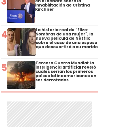
3
en el debate sobre la
inhabilitación de Cristina
Kirchner
La historia real de "Elize:
4
Sombras de una mujer", la
nueva película de Netflix
sobre el caso de una esposa
que descuartizó a su marido
Tercera Guerra Mundial: la
5
inteligencia artificial reveló
cuáles serían los primeros
países latinoamericanos en
ser derrotados