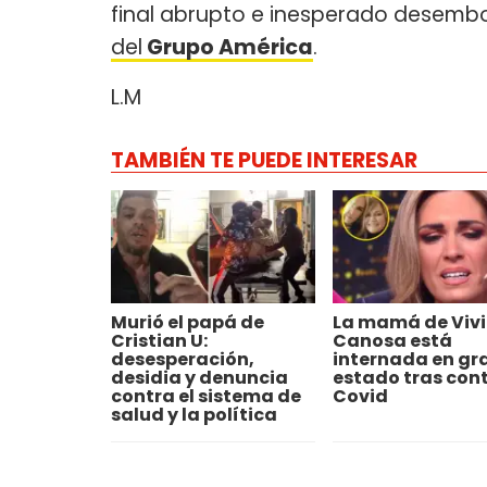
final abrupto e inesperado desem
del
Grupo América
.
L.M
TAMBIÉN TE PUEDE INTERESAR
Murió el papá de
La mamá de Viv
Cristian U:
Canosa está
desesperación,
internada en gr
desidia y denuncia
estado tras con
contra el sistema de
Covid
salud y la política