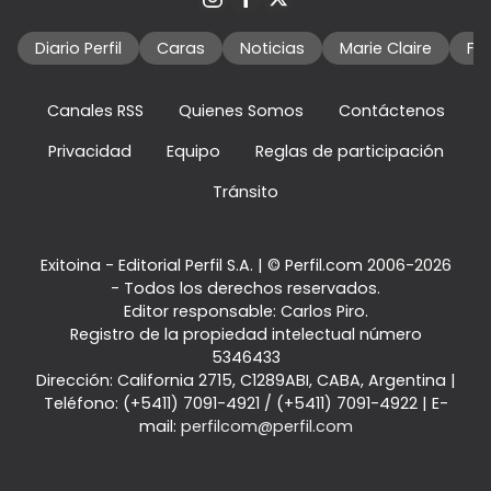
Diario Perfil
Caras
Noticias
Marie Claire
Fo
Canales RSS
Quienes Somos
Contáctenos
Privacidad
Equipo
Reglas de participación
Tránsito
Exitoina - Editorial Perfil S.A.
| © Perfil.com 2006-2026
- Todos los derechos reservados.
Editor responsable: Carlos Piro.
Registro de la propiedad intelectual número
5346433
Dirección:
California 2715
,
C1289ABI
,
CABA, Argentina
|
Teléfono:
(+5411) 7091-4921
/
(+5411) 7091-4922
| E-
mail:
perfilcom@perfil.com