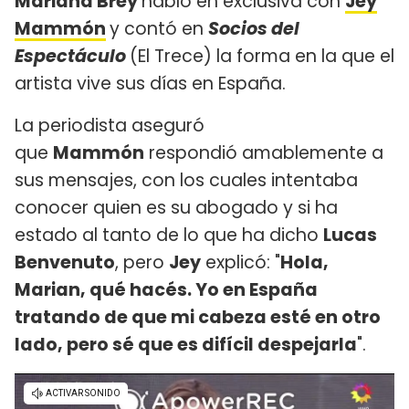
Mariana Brey
habló en exclusiva con
Jey
Mammón
y contó en
Socios del
Espectáculo
(El Trece) la forma en la que el
artista vive sus días en España.
La periodista aseguró
que
Mammón
respondió amablemente a
sus mensajes, con los cuales intentaba
conocer quien es su abogado y si ha
estado al tanto de lo que ha dicho
Lucas
Benvenuto
, pero
Jey
explicó: "
Hola,
Marian, qué hacés. Yo en España
tratando de que mi cabeza esté en otro
lado, pero sé que es difícil despejarla
".