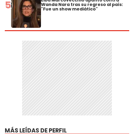
Elba Marcovecchio apuntó contra
5
Wanda Nara tras su regreso al país:
"Fue un show mediático"
MÁS LEÍDAS DE PERFIL