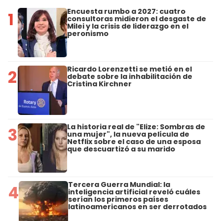
Encuesta rumbo a 2027: cuatro
1
consultoras midieron el desgaste de
Milei y la crisis de liderazgo en el
peronismo
Ricardo Lorenzetti se metió en el
2
debate sobre la inhabilitación de
Cristina Kirchner
La historia real de "Elize: Sombras de
3
una mujer", la nueva película de
Netflix sobre el caso de una esposa
que descuartizó a su marido
Tercera Guerra Mundial: la
4
inteligencia artificial reveló cuáles
serían los primeros países
latinoamericanos en ser derrotados